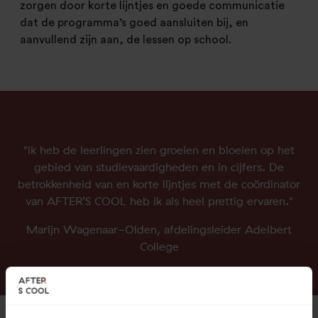
zorgen door korte lijntjes en goede communicatie
dat de programma’s goed aansluiten bij, en
aanvullend zijn aan, de lessen op school.
"Ik heb de leerlingen zien groeien en bloeien op het
gebied van studievaardigheden en in cijfers. De
betrokkenheid van en korte lijntjes met de coördinator
van AFTER’S COOL heb ik als heel prettig ervaren."
Marijn Wagenaar-Olden, afdelingsleider Adelbert
College