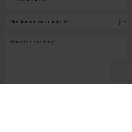
Dienst
*
Vraag
of
opmerking
Toestemming
Ik ga akkoord met het
privacy statement
*