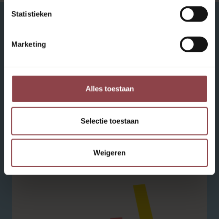
Statistieken
Leren leren vanuit positiviteit
Marketing
Elk kind zou de kans moeten hebben om alles uit
zichzelf te halen. Alleen zo kan je je volledig
Alles toestaan
ontwikkelen. Wij kijken naar het kind als geheel. Hoe?
Door niet alleen op school te focussen, maar ook op
zelfvertrouwen, jezelf ontdekken en ontwikkelen en op
Selectie toestaan
mentale balans. We begeleiden de kinderen met
aandacht en warmte naar de volgende stap. Altijd op
een manier die bij hen past.
Weigeren