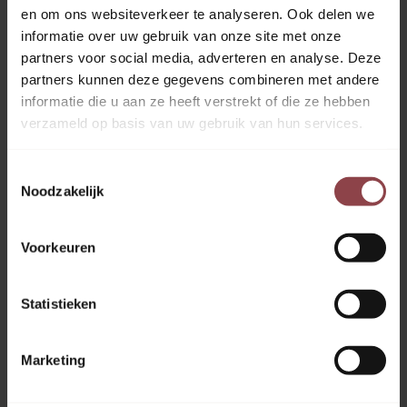
en om ons websiteverkeer te analyseren. Ook delen we
Hockey Club Rotterdam
informatie over uw gebruik van onze site met onze
Hazelaarweg 2, 3053 PM Rotterdam
partners voor social media, adverteren en analyse. Deze
Jouw contactpersoon:
Christine de Jong
partners kunnen deze gegevens combineren met andere
informatie die u aan ze heeft verstrekt of die ze hebben
06-18417046
verzameld op basis van uw gebruik van hun services.
Direct appen
Gaat open om 14:00
Toestemmingsselectie
Noodzakelijk
Voorkeuren
Statistieken
Marketing
Limonadefabriek