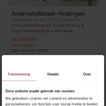
Adamshofstraat-Kralingen
Adamshofstraat 48, 3061 ZG Rotterdam
Jouw contactpersonen:
Soraya Amenou
Beyza Turkmenoglu
Alev Bahan
06-39000842
Direct appen
Gaat open om 14:00
Toestemming
Details
Over
Deze website maakt gebruik van cookies
We gebruiken cookies om content en advertenties te
personaliseren, om functies voor social media te bieden