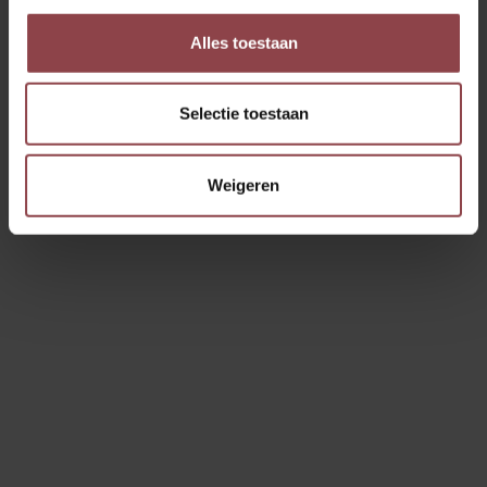
Minstreelstraat 71, 3051 PJ Rotterdam
Alles toestaan
Jouw contactpersoon:
Anniek van der Schee
06-39000803
Direct appen
Selectie toestaan
Gaat open om 14:00
Weigeren