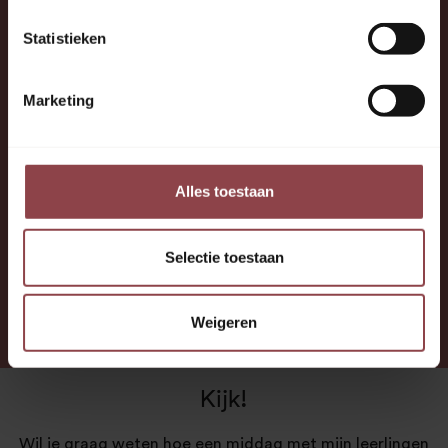
Statistieken
Zelfvertrouwen, voor nu en later
Marketing
Goede cijfers halen vinden we belangrijk,
maar de manier waarop misschien nog wel
meer. Bij AFTER’S COOL helpen we je om
Alles toestaan
te leren leren en vooruit te kijken. Zo pak je
voortaan nieuwe uitdagingen met een
Selectie toestaan
glimlach aan.
Weigeren
Kijk!
Wil je graag weten hoe een middag met mijn leerlingen