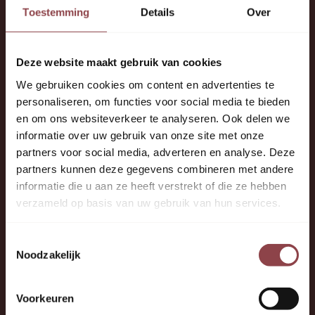
Toestemming
Details
Over
Onze slimme, bewezen ‘Leren doe je zo’-
methode past zich aan jou aan. Jouw
persoonlijkheid, kennisniveau, stemming
Deze website maakt gebruik van cookies
en tempo vormen de leidraad voor een
We gebruiken cookies om content en advertenties te
effectief plan op maat.
personaliseren, om functies voor social media te bieden
en om ons websiteverkeer te analyseren. Ook delen we
informatie over uw gebruik van onze site met onze
partners voor social media, adverteren en analyse. Deze
partners kunnen deze gegevens combineren met andere
informatie die u aan ze heeft verstrekt of die ze hebben
verzameld op basis van uw gebruik van hun services.
Toestemmingsselectie
Noodzakelijk
Voorkeuren