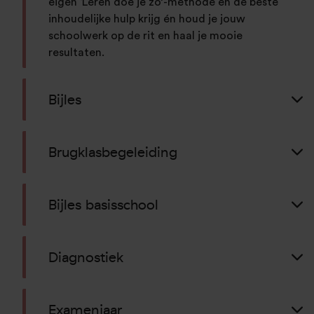
eigen ‘Leren doe je zo’-methode en de beste
inhoudelijke hulp krijg én houd je jouw
schoolwerk op de rit en haal je mooie
resultaten.
Bijles
Brugklasbegeleiding
Bijles basisschool
Diagnostiek
Examenjaar