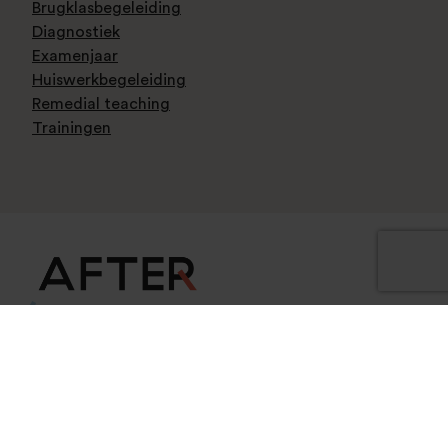
Brugklasbegeleiding
Diagnostiek
Examenjaar
Huiswerkbegeleiding
Remedial teaching
Trainingen
© AFTER'S COOL