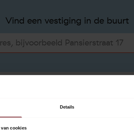
Vind een vestiging in de buurt
Neem contact op via
Details
We reageren binnen 24 
het misschien iets lang
 van cookies