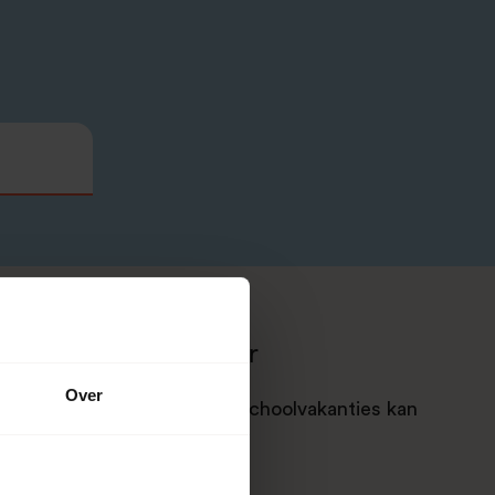
 het contactformulier
Over
uur (op werkdagen). In de schoolvakanties kan
er duren.