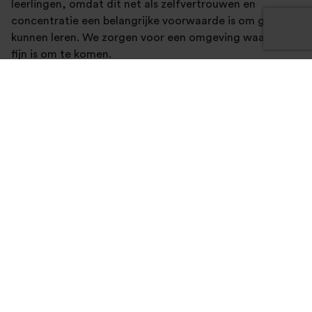
leerlingen, omdat dit net als zelfvertrouwen en
concentratie een belangrijke voorwaarde is om goed te
kunnen leren. We zorgen voor een omgeving waar het
fijn is om te komen.
Vind direct een vestiging in de buurt