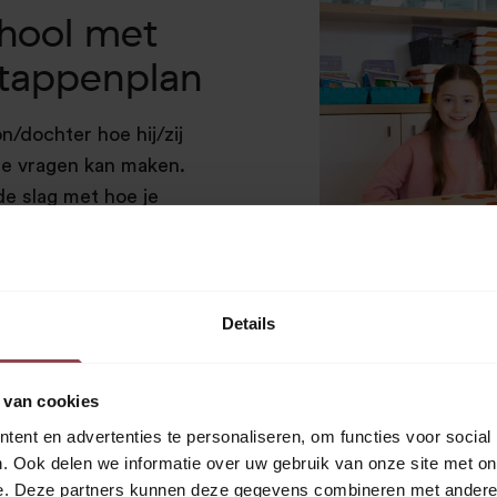
hool met
stappenplan
/dochter hoe hij/zij
de vragen kan maken.
de slag met hoe je
k zijn. Samen kijken we
sen of hoe je er achter
 Tijdens het traject
rd aan technisch of
Details
nodig is! Uiteindelijk is
 zijn of haar
 van cookies
ep en met
ent en advertenties te personaliseren, om functies voor social
. Ook delen we informatie over uw gebruik van onze site met on
e. Deze partners kunnen deze gegevens combineren met andere i
n aan basis- en