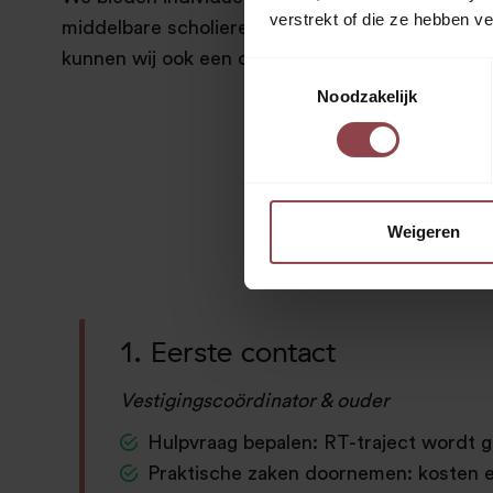
verstrekt of die ze hebben v
middelbare scholieren en, indien gewenst, in kl
kunnen wij ook een online remedial teaching tra
Toestemmingsselectie
Noodzakelijk
Het rem
Weigeren
1. Eerste contact
Vestigingscoördinator & ouder
Hulpvraag bepalen: RT-traject wordt 
Praktische zaken doornemen: kosten en