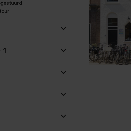
opgestuurd
tour
 1