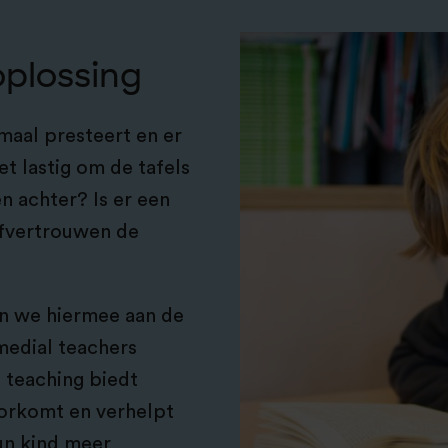
oplossing
maal presteert en er
t lastig om de tafels
n achter? Is er een
lfvertrouwen de
an we hiermee aan de
medial teachers
 teaching biedt
oorkomt en verhelpt
un kind meer