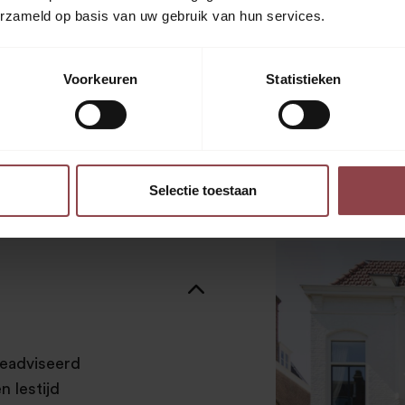
erzameld op basis van uw gebruik van hun services.
eine groepjes. Daarnaast
ject verzorgen.
Voorkeuren
Statistieken
edial teaching traject in 10
Selectie toestaan
geadviseerd
 lestijd