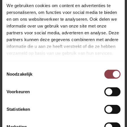
leerlingen op gebied van motivatie,
We gebruiken cookies om content en advertenties te
zelfvertrouwen, plannen en actief leren, gekoppeld
personaliseren, om functies voor social media te bieden
aan vakinhoudelijke hulp, extra te ondersteunen.
en om ons websiteverkeer te analyseren. Ook delen we
informatie over uw gebruik van onze site met onze
Wij maken samen met u een plan op maat om uw
partners voor social media, adverteren en analyse. Deze
leerlingen op gebied van motivatie,
partners kunnen deze gegevens combineren met andere
zelfvertrouwen, plannen en actief leren, gekoppeld
informatie die u aan ze heeft verstrekt of die ze hebben
aan vakinhoudelijke hulp, extra te ondersteunen.
verzameld op basis van uw gebruik van hun services.
Toestemmingsselectie
Noodzakelijk
Voorkeuren
Statistieken
Marketing