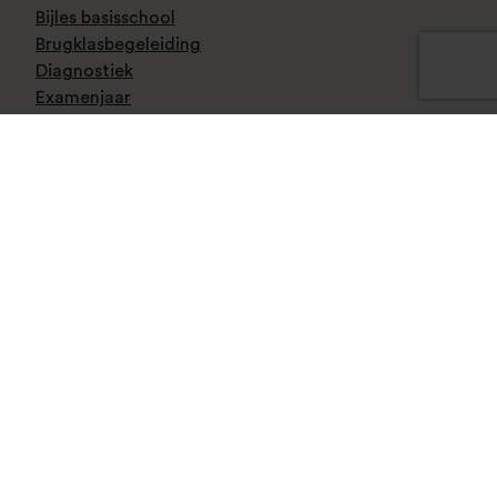
Bijles basisschool
Brugklasbegeleiding
Diagnostiek
Examenjaar
Huiswerkbegeleiding
Remedial teaching
Trainingen
© AFTER'S COOL