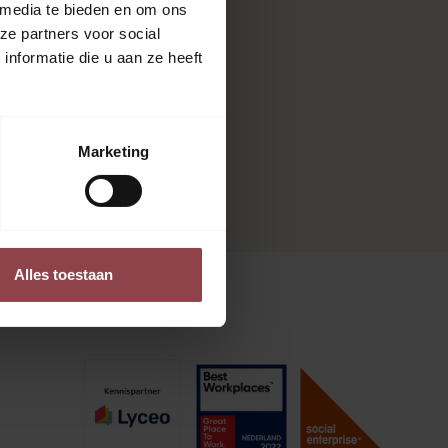
 media te bieden en om ons
Brugklasbegeleiding
ze partners voor social
Diagnostiek
nformatie die u aan ze heeft
Examenjaar
Huiswerkbegeleiding
Remedial teaching
Marketing
Trainingen
Alles toestaan