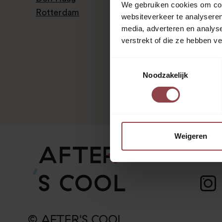
We gebruiken cookies om cont
Rotterdam
websiteverkeer te analyseren
media, adverteren en analys
verstrekt of die ze hebben v
Toestemmingsselectie
Noodzakelijk
Weigeren
© AFTER'S COOL