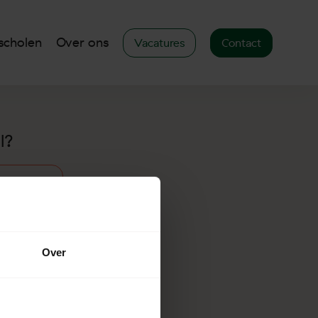
scholen
Over ons
Vacatures
Contact
l?
ct
Over
Onze diensten
Bijles
Bijles basisschool