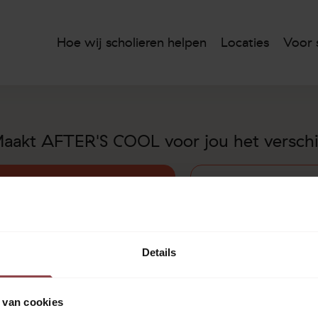
Hoe wij scholieren helpen
Locaties
Voor 
aakt AFTER'S COOL voor jou het verschi
een vestiging in de buurt
Direct conta
Details
Meer lezen
Nieuws
 van cookies
Vacatures