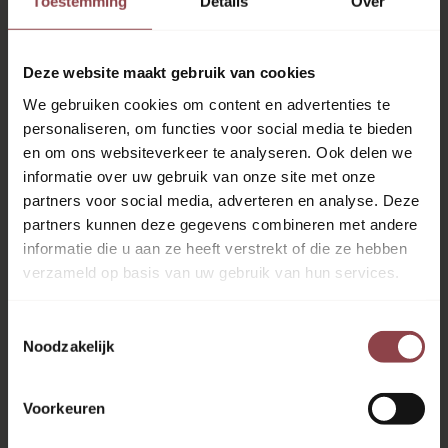
Toestemming
Details
Over
Locaties
Alle onze locaties
Deze website maakt gebruik van cookies
Den Haag
We gebruiken cookies om content en advertenties te
Rotterdam
personaliseren, om functies voor social media te bieden
Meer lezen
en om ons websiteverkeer te analyseren. Ook delen we
informatie over uw gebruik van onze site met onze
Nieuws
partners voor social media, adverteren en analyse. Deze
Vacatures
partners kunnen deze gegevens combineren met andere
Onze diensten
informatie die u aan ze heeft verstrekt of die ze hebben
verzameld op basis van uw gebruik van hun services.
Bijles
Bijles basisschool
Toestemmingsselectie
Brugklasbegeleiding
Noodzakelijk
Diagnostiek
Examenjaar
Huiswerkbegeleiding
Voorkeuren
Remedial teaching
Trainingen